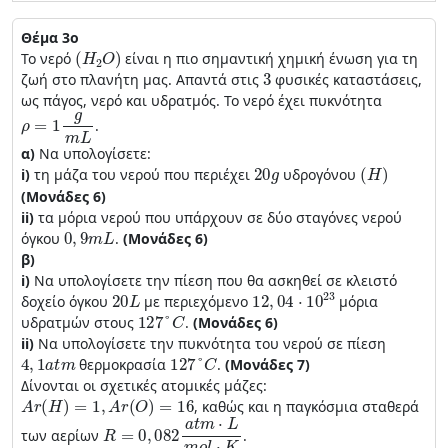
Θέμα 3ο
(
Η
2
Ο
)
Το νερό
είναι η πιο σημαντική χημική ένωση για τη
3
ζωή στο πλανήτη μας. Απαντά στις
φυσικές καταστάσεις,
ως πάγος, νερό και υδρατμός. Το νερό έχει πυκνότητα
ρ
=
1
g
m
L
.
α)
Να υπολογίσετε:
20
g
(
Η
)
i)
τη μάζα του νερού που περιέχει
υδρογόνου
(Μονάδες 6)
ii)
τα μόρια νερού που υπάρχουν σε δύο σταγόνες νερού
0
,
9
m
L
όγκου
.
(Μονάδες 6)
β)
i)
Nα υπολογίσετε την πίεση που θα ασκηθεί σε κλειστό
20
L
12
,
04
⋅
10
23
δοχείο όγκου
με περιεχόμενο
μόρια
127
°
C
υδρατμών στους
.
(Μονάδες 6)
ii)
Να υπολογίσετε την πυκνότητα του νερού σε πίεση
4
,
1
a
t
m
127
°
C
θερμοκρασία
.
(Μονάδες 7)
Δίνονται οι σχετικές ατομικές μάζες:
Α
r
(
H
)
=
1
,
Α
r
(
O
)
=
16
, καθώς και η παγκόσμια σταθερά
R
=
0
,
082
a
t
m
⋅
L
m
o
l
⋅
K
των αερίων
.