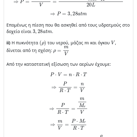
⇒
P
=
3
,
28
a
t
m
Επομένως η πίεση που θα ασκηθεί από τους υδρατμούς στο
3
,
28
a
t
m
δοχείο είναι
.
(
ρ
)
m
V
ii)
H πυκνότητα
του νερού, μάζας
και όγκου
,
ρ
=
m
V
δίνεται από τη σχέση:
Από την καταστατική εξίσωση των αερίων έχουμε:
P
⋅
V
=
n
⋅
R
⋅
T
⇒
P
R
⋅
T
=
n
V
⇒
P
R
⋅
T
=
m
M
r
V
⇒
m
V
=
P
⋅
M
r
R
⋅
T
⇒
ρ
=
P
⋅
M
r
R
⋅
T
=
4
,
1
a
t
m
⋅
18
g
m
o
l
0
,
082
L
⋅
a
t
m
m
o
l
⋅
K
⋅
400
K