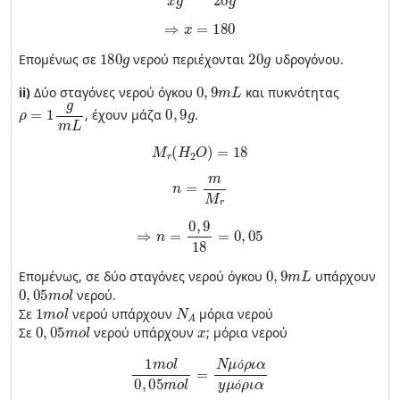
⇒
x
=
180
180
g
20
g
Επομένως σε
νερού περιέχονται
υδρογόνου.
0
,
9
m
L
ii)
Δύο σταγόνες νερού όγκου
και πυκνότητας
ρ
=
1
g
m
L
0
,
9
g
, έχουν μάζα
.
M
r
(
H
2
O
)
=
18
n
=
m
M
r
⇒
n
=
0
,
9
18
=
0
,
05
0
,
9
m
L
Επομένως, σε δύο σταγόνες νερού όγκου
υπάρχουν
0
,
05
m
o
l
νερού.
1
m
o
l
Ν
Α
Σε
νερού υπάρχουν
μόρια νερού
0
,
05
m
o
l
x
Σε
νερού υπάρχουν
; μόρια νερού
1
m
o
l
0
,
05
m
o
l
=
Ν
μ
ό
ρ
ι
α
y
μ
ό
ρ
ι
α
ό
ό