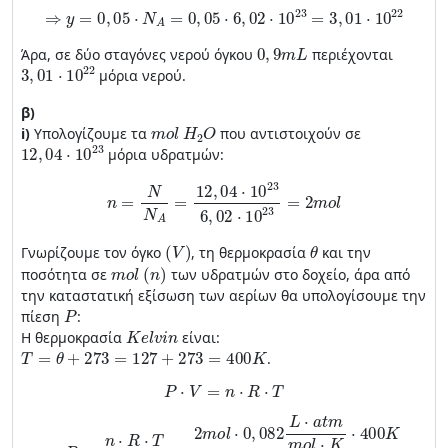
⇒
y
=
0
,
05
⋅
Ν
Α
=
0
,
05
⋅
6
,
02
⋅
10
23
=
3
,
01
⋅
10
22
0
,
9
m
L
Άρα, σε δύο σταγόνες νερού όγκου
περιέχονται
3
,
01
⋅
10
22
μόρια νερού.
β)
m
o
l
H
2
O
i)
Υπολογίζουμε τα
που αντιστοιχούν σε
12
,
04
⋅
10
23
μόρια υδρατμών:
n
=
N
N
A
=
12
,
04
⋅
10
23
6
,
02
⋅
10
23
=
2
m
o
l
(
V
)
θ
Γνωρίζουμε τον όγκο
, τη θερμοκρασία
και την
m
o
l
(
n
)
ποσότητα σε
των υδρατμών στο δοχείο, άρα από
την καταστατική εξίσωση των αερίων θα υπολογίσουμε την
P
πίεση
:
K
e
l
v
i
n
H θερμοκρασία
είναι:
T
=
θ
+
273
=
127
+
273
=
400
K
.
P
⋅
V
=
n
⋅
R
⋅
T
⇒
P
=
n
⋅
R
⋅
T
V
=
2
m
o
l
⋅
0
,
082
L
⋅
a
t
m
m
o
l
⋅
K
⋅
400
K
20
L