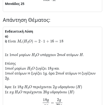
Μονάδες 25
Απάντηση Θέματος:
Ενδεικτική Λύση
α)
Μ
r
(
Η
2
Ο
)
=
2
⋅
1
+
16
=
18
i)
Είναι
1
m
o
l
H
2
O
2
m
o
l
Η
Σε
μορίων
υπάρχουν
ατόμων
.
Επίσης
1
m
o
l
H
2
O
18
g
μορίων
ζυγίζει
και
1
m
o
l
1
g
2
m
o
l
ατόμων Η ζυγίζει
, άρα
ατόμων Η ζυγίζουν
2
g
.
18
g
H
2
O
2
g
(
Η
)
Άρα: Σε
περιέχονται
υδρογόνου
x
g
H
2
O
20
g
(
Η
)
Σε
περιέχονται
υδρογόνου
18
g
x
g
=
2
g
20
g