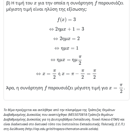
β) Η τιμή του
για την οποία η συνάρτηση
παρουσιάζει
μέγιστη τιμή είναι ηλύση της εξίσωσης:
f
(
x
)
=
3
⇔
2
η
μ
x
+
1
=
3
⇔
2
η
μ
x
=
2
⇔
η
μ
x
=
1
⇔
η
μ
x
=
η
μ
π
2
⇔
x
=
π
2
ή
x
=
π
−
π
2
=
π
2
ή
f
x
=
π
2
Άρα, η συνάρτηση
παρουσιάζει μέγιστη τιμή για
.
Το θέμα προέρχεται και αντλήθηκε από την πλατφόρμα της Τράπεζας Θεμάτων
Διαβαθμισμένης Δυσκολίας που αναπτύχθηκε (MIS5070818-Tράπεζα θεμάτων
Διαβαθμισμένης Δυσκολίας για τη Δευτεροβάθμια Εκπαίδευση, Γενικό Λύκειο-ΕΠΑΛ) και
είναι διαδικτυακά στο δικτυακό τόπο του Ινστιτούτου Εκπαιδευτικής Πολιτικής (Ι.Ε.Π.)
στη διεύθυνση (http://iep.edu.gr/el/trapeza-thematon-arxiki-selida).