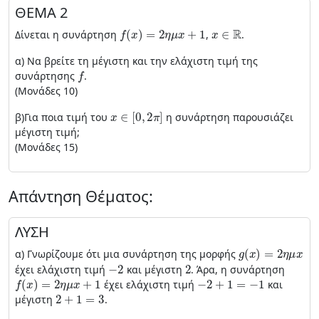
ΘΕΜΑ 2
f
(
x
)
=
2
η
μ
x
+
1
x
∈
R
Δίνεται η συνάρτηση
,
.
α) Να βρείτε τη μέγιστη και την ελάχιστη τιμή της
f
συνάρτησης
.
(Μονάδες 10)
x
∈
[
0
,
2
π
]
β)Για ποια τιμή του
η συνάρτηση παρουσιάζει
μέγιστη τιμή;
(Μονάδες 15)
Απάντηση Θέματος:
ΛΥΣΗ
g
(
x
)
=
2
η
μ
x
α) Γνωρίζουμε ότι μια συνάρτηση της μορφής
−
2
2
έχει ελάχιστη τιμή
και μέγιστη
. Άρα, η συνάρτηση
f
(
x
)
=
2
η
μ
x
+
1
−
2
+
1
=
−
1
έχει ελάχιστη τιμή
και
2
+
1
=
3
μέγιστη
.
x
f