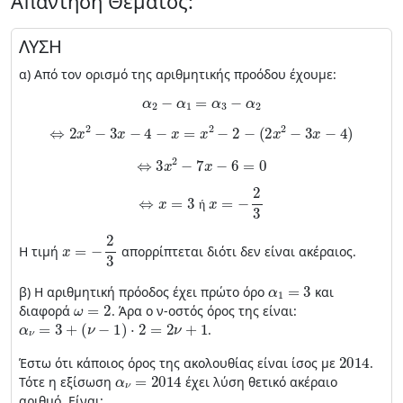
Απάντηση Θέματος:
ΛΥΣΗ
α) Από τον ορισμό της αριθμητικής προόδου έχουμε:
α
2
−
α
1
=
α
3
−
α
2
⇔
2
x
2
−
3
x
−
4
−
x
=
x
2
−
2
−
(
2
x
2
−
3
x
−
4
)
⇔
3
x
2
−
7
x
−
6
=
0
⇔
x
=
3
ή
x
=
−
2
3
ή
x
=
−
2
3
Η τιμή
απορρίπτεται διότι δεν είναι ακέραιος.
α
1
=
3
β) Η αριθμητική πρόοδος έχει πρώτο όρο
και
ω
=
2
διαφορά
. Άρα ο ν-οστός όρος της είναι:
α
ν
=
3
+
(
ν
−
1
)
⋅
2
=
2
ν
+
1
.
2014
Έστω ότι κάποιος όρος της ακολουθίας είναι ίσος με
.
α
ν
=
2014
Τότε η εξίσωση
έχει λύση θετικό ακέραιο
αριθμό. Είναι: