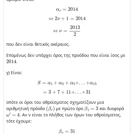
α
ν
=
2014
⇔
2
ν
+
1
=
2014
⇔
ν
=
2013
2
που δεν είναι θετικός ακέραιος.
Επομένως δεν υπάρχει όρος της προόδου που είναι ίσος με
2014
.
γ) Είναι:
S
=
α
1
+
α
3
+
α
5
+
.
.
.
+
α
15
=
3
+
7
+
11
+
.
.
.
+
31
οπότε οι όροι του αθροίσματος σχηματίζουν μια
(
β
ν
)
β
1
=
3
αριθμητική πρόοδο
με πρώτο όρο
και διαφορά
ω
′
=
4
. Αν ν είναι το πλήθος των όρων του αθροίσματος,
τότε έχουμε:
β
ν
=
31