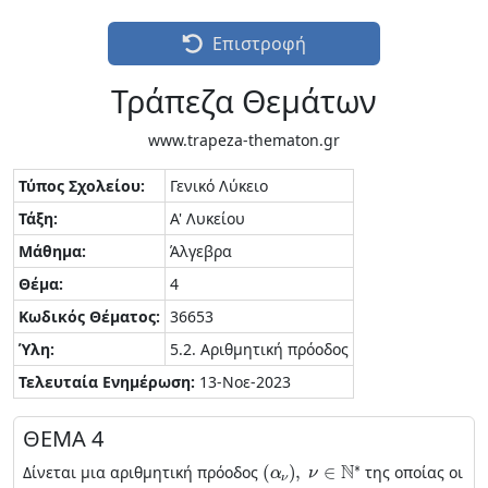
Επιστροφή
Τράπεζα Θεμάτων
www.trapeza-thematon.gr
Τύπος Σχολείου:
Γενικό Λύκειο
Τάξη:
Α' Λυκείου
Μάθημα:
Άλγεβρα
Θέμα:
4
Κωδικός Θέματος:
36653
Ύλη:
5.2. Αριθμητική πρόοδος
Τελευταία Ενημέρωση:
13-Νοε-2023
ΘΕΜΑ 4
(
α
ν
)
,
ν
∈
N
∗
Δίνεται μια αριθμητική πρόοδος
της οποίας οι