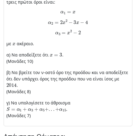
τρεις πρώτοι όροι είναι:
α
1
=
x
α
2
=
2
x
2
−
3
x
−
4
α
3
=
x
2
−
2
x
με
ακέραιο.
x
=
3
α) Να αποδείξετε ότι
.
(Μονάδες 10)
β) Να βρείτε τον ν-οστό όρο της προόδου και να αποδείξετε
ότι δεν υπάρχει όρος της προόδου που να είναι ίσος με
2014
.
(Μονάδες 8)
γ) Να υπολογίσετε το άθροισμα
S
=
α
1
+
α
3
+
α
5
+
.
.
.
+
α
15
.
(Μονάδες 7)