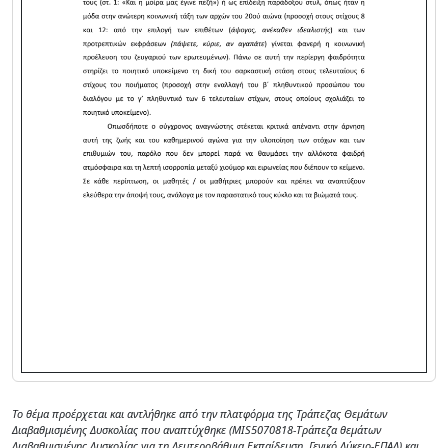
Το θέμα προέρχεται και αντλήθηκε από την πλατφόρμα της Τράπεζας Θεμάτων
Διαβαθμισμένης Δυσκολίας που αναπτύχθηκε (MIS5070818-Tράπεζα θεμάτων
Διαβαθμισμένης Δυσκολίας για τη Δευτεροβάθμια Εκπαίδευση, Γενικό Λύκειο-ΕΠΑΛ) και