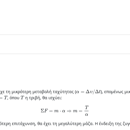
α
=
Δ
υ
/
Δ
t
ίχε τη μικρότερη μεταβολή ταχύτητας (
), επομένως μι
T
T
, όπου
η τριβή, θα ισχύει:
Σ
F
=
m
⋅
α
⇒
m
=
T
α
ρότερη επιτάχυνση, θα έχει τη μεγαλύτερη μάζα. Η ένδειξη της ζυ