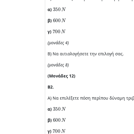
350
N
α)
600
N
β)
700
N
γ)
(μονάδες 4)
Β) Να αιτιολογήσετε την επιλογή σας.
(μονάδες 8)
(Μονάδες 12)
Β2.
Α) Να επιλέξετε πόση περίπου δύναμη τριβ
350
N
α)
600
N
β)
700
N
γ)