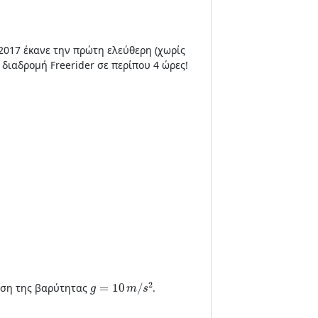
 2017 έκανε την πρώτη ελεύθερη (χωρίς
διαδρομή Freerider σε περίπου 4 ώρες!
g
=
10
m
/
s
2
υνση της βαρύτητας
.