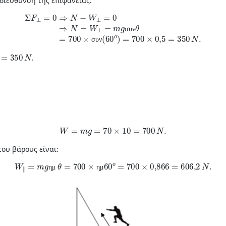
διεύθυνση της επιφάνειας:
0
⇒
N
−
W
⊥
=
0
⇒
N
=
W
⊥
=
m
g
συν
θ
=
700
×
συν
(
60
o
)
=
700
×
0
,
5
=
σ
υ
ν
σ
υ
ν
=
350
N
.
W
=
m
g
=
70
×
10
=
700
N
.
ου βάρους είναι:
W
‖
=
m
g
ημ
θ
=
700
×
ημ
60
o
=
700
×
0,866
=
606
,
2
N
.
η
μ
η
μ