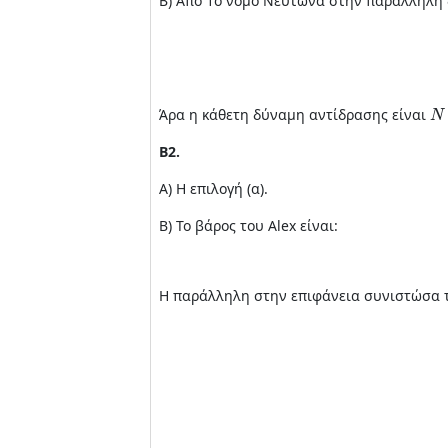
Β) Από 1ο νόμο Νεύτωνα στην παράλληλη 
Σ
F
⊥
=
N
Άρα η κάθετη δύναμη αντίδρασης είναι
Β2.
Α) Η επιλογή (α).
Β) Το βάρος του Alex είναι:
Η παράλληλη στην επιφάνεια συνιστώσα τ