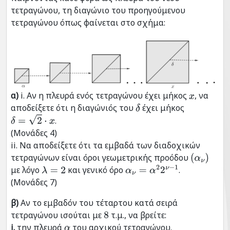
τετραγώνου, τη διαγώνιο του προηγούμενου
τετραγώνου όπως φαίνεται στο σχήμα:
α)
i. Αν η πλευρά ενός τετραγώνου έχει μήκος
, να
x
αποδείξετε ότι η διαγώνιός του
έχει μήκος
δ
.
δ
=
2
⋅
x
(Μονάδες 4)
ii. Να αποδείξετε ότι τα εμβαδά των διαδοχικών
τετραγώνων είναι όροι γεωμετρικής προόδου
(
α
ν
)
με λόγο
και γενικό όρο
.
λ
=
2
α
ν
=
α
2
2
ν
−
1
(Μονάδες 7)
β)
Αν το εμβαδόν του τέταρτου κατά σειρά
τετραγώνου ισούται με
τ.μ., να βρείτε:
8
i.
την πλευρά
του αρχικού τετραγώνου.
α