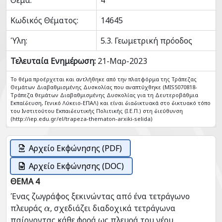
Θέμα:
4
Κωδικός Θέματος:
14645
Ύλη:
5.3. Γεωμετρική πρόοδος
Τελευταία Ενημέρωση:
21-Μαρ-2023
Το θέμα προέρχεται και αντλήθηκε από την πλατφόρμα της Τράπεζας
Θεμάτων Διαβαθμισμένης Δυσκολίας που αναπτύχθηκε (MIS5070818-
Tράπεζα θεμάτων Διαβαθμισμένης Δυσκολίας για τη Δευτεροβάθμια
Εκπαίδευση, Γενικό Λύκειο-ΕΠΑΛ) και είναι διαδικτυακά στο δικτυακό τόπο
του Ινστιτούτου Εκπαιδευτικής Πολιτικής (Ι.Ε.Π.) στη διεύθυνση
(http://iep.edu.gr/el/trapeza-thematon-arxiki-selida)
Αρχείο Εκφώνησης (PDF)
Αρχείο Εκφώνησης (DOC)
ΘΕΜΑ 4
Ένας ζωγράφος ξεκινώντας από ένα τετράγωνο
πλευράς
, σχεδιάζει διαδοχικά τετράγωνα
α
παίρνοντας κάθε φορά ως πλευρά του νέου