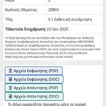
Θέμα:
2
Κωδικός Θέματος:
20855
Ύλη:
5.1 Εκθετική συνάρτηση
Τελευταία Ενημέρωση:
23-Ιαν-2025
Το θέμα προέρχεται και αντλήθηκε από την πλατφόρμα της Τράπεζας
Θεμάτων Διαβαθμισμένης Δυσκολίας που αναπτύχθηκε (MIS5070818-
Tράπεζα θεμάτων Διαβαθμισμένης Δυσκολίας για τη Δευτεροβάθμια
Εκπαίδευση, Γενικό Λύκειο-ΕΠΑΛ) και είναι διαδικτυακά στο δικτυακό τόπο
του Ινστιτούτου Εκπαιδευτικής Πολιτικής (Ι.Ε.Π.) στη διεύθυνση
(http://iep.edu.gr/el/trapeza-thematon-arxiki-selida)
Αρχείο Εκφώνησης (PDF)
Αρχείο Εκφώνησης (DOC)
Αρχείο Απάντησης (PDF)
Αρχείο Απάντησης (DOC)
Το Θέμα εμφανίζεται παρακάτω μόνο σε μορφή