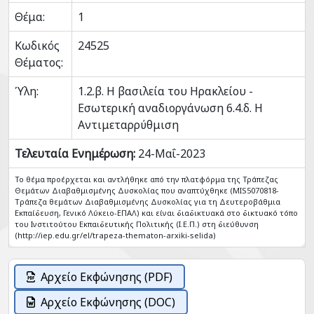
Θέμα:
1
Κωδικός
24525
Θέματος:
Ύλη:
1.2.β. Η βασιλεία του Ηρακλείου -
Εσωτερική αναδιοργάνωση 6.4.δ. Η
Αντιμεταρρύθμιση
Τελευταία Ενημέρωση:
24-Μαΐ-2023
Το θέμα προέρχεται και αντλήθηκε από την πλατφόρμα της Τράπεζας
Θεμάτων Διαβαθμισμένης Δυσκολίας που αναπτύχθηκε (MIS5070818-
Tράπεζα θεμάτων Διαβαθμισμένης Δυσκολίας για τη Δευτεροβάθμια
Εκπαίδευση, Γενικό Λύκειο-ΕΠΑΛ) και είναι διαδικτυακά στο δικτυακό τόπο
του Ινστιτούτου Εκπαιδευτικής Πολιτικής (Ι.Ε.Π.) στη διεύθυνση
(http://iep.edu.gr/el/trapeza-thematon-arxiki-selida)
Αρχείο Εκφώνησης (PDF)
Αρχείο Εκφώνησης (DOC)