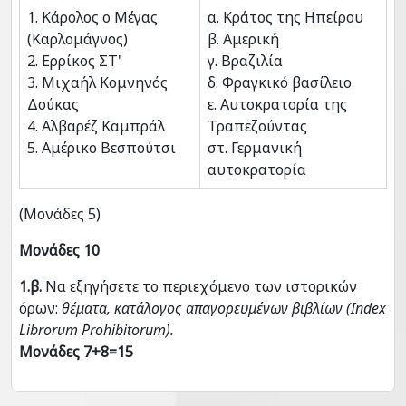
1. Κάρολος ο Μέγας
α. Κράτος της Ηπείρου
(Καρλομάγνος)
β. Αμερική
2. Ερρίκος ΣΤ'
γ. Βραζιλία
3. Μιχαήλ Κομνηνός
δ. Φραγκικό βασίλειο
Δούκας
ε. Αυτοκρατορία της
4. Αλβαρέζ Καμπράλ
Τραπεζούντας
5. Αμέρικο Βεσπούτσι
στ. Γερμανική
αυτοκρατορία
(Μονάδες 5)
Μονάδες 10
1.β.
Να εξηγήσετε το περιεχόμενο των ιστορικών
όρων:
θέματα, κατάλογος απαγορευμένων βιβλίων (Index
Librorum Prohibitorum).
Μονάδες 7+8=15