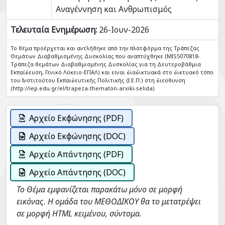
Αναγέννηση και Ανθρωπισμός
Τελευταία Ενημέρωση:
26-Ιουν-2026
Το θέμα προέρχεται και αντλήθηκε από την πλατφόρμα της Τράπεζας
Θεμάτων Διαβαθμισμένης Δυσκολίας που αναπτύχθηκε (MIS5070818-
Tράπεζα θεμάτων Διαβαθμισμένης Δυσκολίας για τη Δευτεροβάθμια
Εκπαίδευση, Γενικό Λύκειο-ΕΠΑΛ) και είναι διαδικτυακά στο δικτυακό τόπο
του Ινστιτούτου Εκπαιδευτικής Πολιτικής (Ι.Ε.Π.) στη διεύθυνση
(http://iep.edu.gr/el/trapeza-thematon-arxiki-selida)
Αρχείο Εκφώνησης (PDF)
Αρχείο Εκφώνησης (DOC)
Αρχείο Απάντησης (PDF)
Αρχείο Απάντησης (DOC)
Το Θέμα εμφανίζεται παρακάτω μόνο σε μορφή
εικόνας. Η ομάδα του ΜΕΘΟΔΙΚΟΥ θα το μετατρέψει
σε μορφή HTML κειμένου, σύντομα.