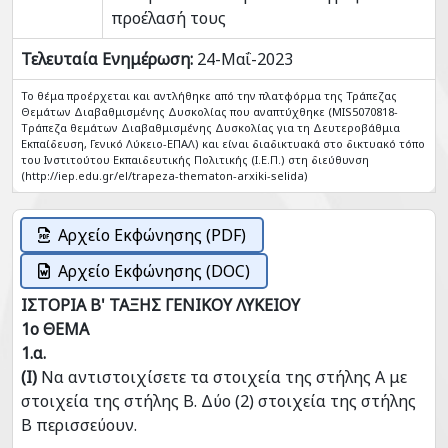
προέλασή τους
Τελευταία Ενημέρωση:
24-Μαΐ-2023
Το θέμα προέρχεται και αντλήθηκε από την πλατφόρμα της Τράπεζας
Θεμάτων Διαβαθμισμένης Δυσκολίας που αναπτύχθηκε (MIS5070818-
Tράπεζα θεμάτων Διαβαθμισμένης Δυσκολίας για τη Δευτεροβάθμια
Εκπαίδευση, Γενικό Λύκειο-ΕΠΑΛ) και είναι διαδικτυακά στο δικτυακό τόπο
του Ινστιτούτου Εκπαιδευτικής Πολιτικής (Ι.Ε.Π.) στη διεύθυνση
(http://iep.edu.gr/el/trapeza-thematon-arxiki-selida)
Αρχείο Εκφώνησης (PDF)
Αρχείο Εκφώνησης (DOC)
ΙΣΤΟΡΙΑ Β' ΤΑΞΗΣ ΓΕΝΙΚΟΥ ΛΥΚΕΙΟΥ
1ο ΘΕΜΑ
1.α.
(Ι)
Να αντιστοιχίσετε τα στοιχεία της στήλης Α με
στοιχεία της στήλης Β. Δύο (2) στοιχεία της στήλης
Β περισσεύουν.