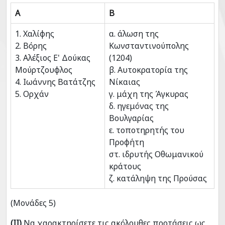
Α
Β
1. Χαλίφης
α. άλωση της
2. Βόρης
Κωνσταντινούπολης
3. Αλέξιος Ε' Δούκας
(1204)
Moύρτζουφλος
β. Αυτοκρατορία της
4. Ιωάννης Βατάτζης
Νίκαιας
5. Ορχάν
γ. μάχη της Άγκυρας
δ. ηγεμόνας της
Βουλγαρίας
ε. τοποτηρητής του
Προφήτη
στ. ιδρυτής Οθωμανικού
κράτους
ζ. κατάληψη της Προύσας
(Μονάδες 5)
(ΙΙ)
Να χαρακτηρίσετε τις ακόλουθες προτάσεις ως