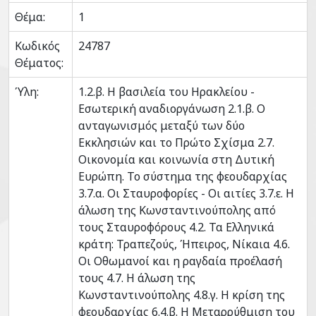
Θέμα:
1
Κωδικός
24787
Θέματος:
Ύλη:
1.2.β. Η βασιλεία του Ηρακλείου -
Εσωτερική αναδιοργάνωση 2.1.β. Ο
ανταγωνισμός μεταξύ των δύο
Εκκλησιών και το Πρώτο Σχίσμα 2.7.
Οικονομία και κοινωνία στη Δυτική
Ευρώπη. Το σύστημα της φεουδαρχίας
3.7.α. Οι Σταυροφορίες - Οι αιτίες 3.7.ε. Η
άλωση της Κωνσταντινούπολης από
τους Σταυροφόρους 4.2. Τα Ελληνικά
κράτη: Τραπεζούς, Ήπειρος, Νίκαια 4.6.
Οι Οθωμανοί και η ραγδαία προέλασή
τους 4.7. Η άλωση της
Κωνσταντινούπολης 4.8.γ. Η κρίση της
φεουδαρχίας 6.4.β. Η Μεταρρύθμιση του