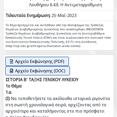
Λουθήρου 6.4.δ. Η Αντιμεταρρύθμιση
Τελευταία Ενημέρωση:
25-Μαΐ-2023
Το θέμα προέρχεται και αντλήθηκε από την πλατφόρμα της Τράπεζας
Θεμάτων Διαβαθμισμένης Δυσκολίας που αναπτύχθηκε (MIS5070818-
Tράπεζα θεμάτων Διαβαθμισμένης Δυσκολίας για τη Δευτεροβάθμια
Εκπαίδευση, Γενικό Λύκειο-ΕΠΑΛ) και είναι διαδικτυακά στο δικτυακό τόπο
του Ινστιτούτου Εκπαιδευτικής Πολιτικής (Ι.Ε.Π.) στη διεύθυνση
(http://iep.edu.gr/el/trapeza-thematon-arxiki-selida)
Αρχείο Εκφώνησης (PDF)
Αρχείο Εκφώνησης (DOC)
ΙΣΤΟΡΙΑ Β' ΤΑΞΗΣ ΓΕΝΙΚΟΥ ΛΥΚΕΙΟΥ
1ο Θέμα
1.α.
(Ι)
Να τοποθετήσετε τα ακόλουθα ιστορικά γεγονότα
στη σωστή χρονολογικά σειρά, αρχίζοντας από το
αρχαιότερο και καταλήγοντας στο πιο πρόσφατο: