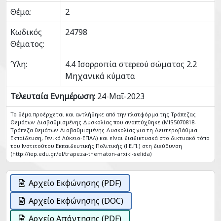
Θέμα:
2
Κωδικός
24798
Θέματος:
Ύλη:
4.4 Ισορροπία στερεού σώματος 2.2
Μηχανικά κύματα
Τελευταία Ενημέρωση:
24-Μαΐ-2023
Το θέμα προέρχεται και αντλήθηκε από την πλατφόρμα της Τράπεζας
Θεμάτων Διαβαθμισμένης Δυσκολίας που αναπτύχθηκε (MIS5070818-
Tράπεζα θεμάτων Διαβαθμισμένης Δυσκολίας για τη Δευτεροβάθμια
Εκπαίδευση, Γενικό Λύκειο-ΕΠΑΛ) και είναι διαδικτυακά στο δικτυακό τόπο
του Ινστιτούτου Εκπαιδευτικής Πολιτικής (Ι.Ε.Π.) στη διεύθυνση
(http://iep.edu.gr/el/trapeza-thematon-arxiki-selida)
Αρχείο Εκφώνησης (PDF)
Αρχείο Εκφώνησης (DOC)
Αρχείο Απάντησης (PDF)