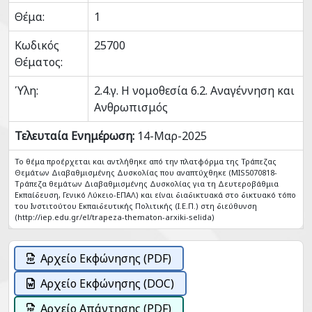
Θέμα:
1
Κωδικός
25700
Θέματος:
Ύλη:
2.4.γ. Η νομοθεσία 6.2. Αναγέννηση και
Ανθρωπισμός
Τελευταία Ενημέρωση:
14-Μαρ-2025
Το θέμα προέρχεται και αντλήθηκε από την πλατφόρμα της Τράπεζας
Θεμάτων Διαβαθμισμένης Δυσκολίας που αναπτύχθηκε (MIS5070818-
Tράπεζα θεμάτων Διαβαθμισμένης Δυσκολίας για τη Δευτεροβάθμια
Εκπαίδευση, Γενικό Λύκειο-ΕΠΑΛ) και είναι διαδικτυακά στο δικτυακό τόπο
του Ινστιτούτου Εκπαιδευτικής Πολιτικής (Ι.Ε.Π.) στη διεύθυνση
(http://iep.edu.gr/el/trapeza-thematon-arxiki-selida)
Αρχείο Εκφώνησης (PDF)
Αρχείο Εκφώνησης (DOC)
Αρχείο Απάντησης (PDF)