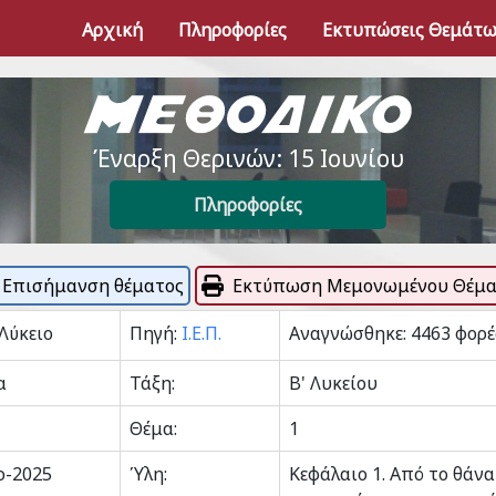
Αρχική
Πληροφορίες
Εκτυπώσεις Θεμάτ
Έναρξη Θερινών: 15 Ιουνίου
Πληροφορίες
Επισήμανση θέματος
Εκτύπωση Μεμονωμένου Θέμα
 Λύκειο
Πηγή:
Ι.Ε.Π.
Αναγνώσθηκε: 4463 φορέ
α
Τάξη:
Β' Λυκείου
Θέμα:
1
ρ-2025
Ύλη:
Κεφάλαιο 1. Από το θάν