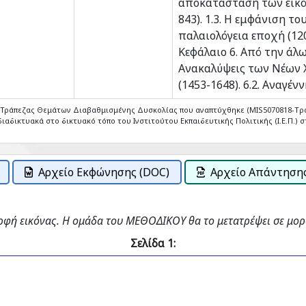
αποκατάσταση των εικόν
843). 1.3. Η εμφάνιση το
παλαιολόγεια εποχή (12
Κεφάλαιο 6. Από την άλ
Ανακαλύψεις των Νέων 
(1453-1648). 6.2. Αναγέ
ς Τράπεζας Θεμάτων Διαβαθμισμένης Δυσκολίας που αναπτύχθηκε (MIS5070818-Tρ
ιαδικτυακά στο δικτυακό τόπο του Ινστιτούτου Εκπαιδευτικής Πολιτικής (Ι.Ε.Π.) στ
Αρχείο Εκφώνησης (DOC)
Αρχείο Απάντησης
ρφή εικόνας. Η ομάδα του ΜΕΘΟΔΙΚΟΥ θα το μετατρέψει σε μορ
Σελίδα 1: