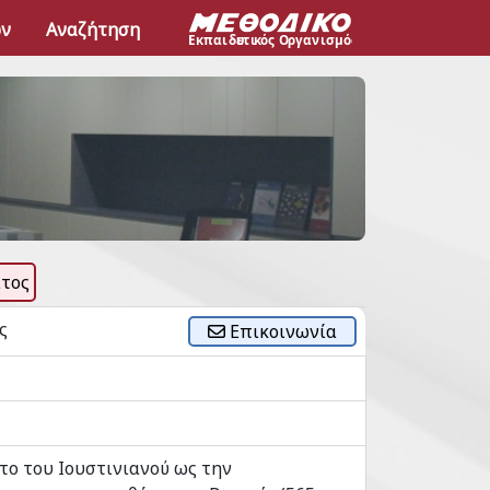
ων
Αναζήτηση
τος
ς
Επικοινωνία
ατο του Ιουστινιανού ως την