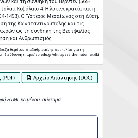
ων και τη συνθήκη του Βερντέν (565-
υ Ισλάμ Κεφάλαιο 4. Η λατινοκρατία και η
04-1453). Ο Ύστερος Μεσαίωνας στη Δύση.
ωση της Κωνσταντινούπολης και τις
Χωρών ως τη συνθήκη της Βεστφαλίας
ννηση και Ανθρωπισμός
άπεζα θεμάτων Διαβαθμισμένης Δυσκολίας για τη
η διεύθυνση (http://iep.edu.gr/el/trapeza-thematon-arxiki-
 (PDF)
Αρχείο Απάντησης (DOC)
φή HTML κειμένου, σύντομα.