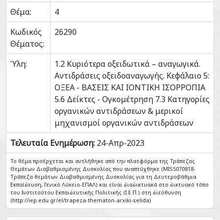
Θέμα:
4
Κωδικός
26290
Θέματος:
Ύλη:
1.2 Κυριότερα οξειδωτικά – αναγωγικά.
Αντιδράσεις οξειδοαναγωγής. Κεφάλαιο 5:
ΟΞΕΑ - ΒΑΣΕΙΣ ΚΑΙ ΙΟΝΤΙΚΗ ΙΣΟΡΡΟΠΙΑ
5.6 Δείκτες - Ογκομέτρηση 7.3 Κατηγορίες
οργανικών αντιδράσεων & μερικοί
μηχανισμοί οργανικών αντιδράσεων
Τελευταία Ενημέρωση:
24-Απρ-2023
Το θέμα προέρχεται και αντλήθηκε από την πλατφόρμα της Τράπεζας
Θεμάτων Διαβαθμισμένης Δυσκολίας που αναπτύχθηκε (MIS5070818-
Tράπεζα θεμάτων Διαβαθμισμένης Δυσκολίας για τη Δευτεροβάθμια
Εκπαίδευση, Γενικό Λύκειο-ΕΠΑΛ) και είναι διαδικτυακά στο δικτυακό τόπο
του Ινστιτούτου Εκπαιδευτικής Πολιτικής (Ι.Ε.Π.) στη διεύθυνση
(http://iep.edu.gr/el/trapeza-thematon-arxiki-selida)