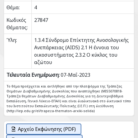
Θέμα:
4
Κωδικός
27847
Θέματος:
Ύλη:
1.3.4 Σύνδρομο Επίκτητης Ανοσολογικής
Ανεπάρκειας (AIDS) 2.1 Η έννοια του
οικοσυστήματος 2.3.2 Ο κύκλος του
αζώτου
Τελευταία Ενημέρωση:
07-Μαΐ-2023
Το θέμα προέρχεται και αντλήθηκε από την πλατφόρμα της Τράπεζας
Θεμάτων Διαβαθμισμένης Δυσκολίας που αναπτύχθηκε (MIS5070818-
Tράπεζα θεμάτων Διαβαθμισμένης Δυσκολίας για τη Δευτεροβάθμια
Εκπαίδευση, Γενικό Λύκειο-ΕΠΑΛ) και είναι διαδικτυακά στο δικτυακό τόπο
του Ινστιτούτου Εκπαιδευτικής Πολιτικής (Ι.Ε.Π.) στη διεύθυνση
(http://iep.edu.gr/el/trapeza-thematon-arxiki-selida)
Αρχείο Εκφώνησης (PDF)