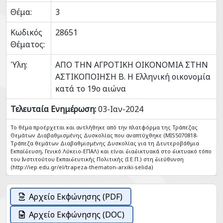
Θέμα:
3
Κωδικός
28651
Θέματος:
Ύλη:
ΑΠΟ ΤΗΝ ΑΓΡΟΤΙΚΗ ΟΙΚΟΝΟΜΙΑ ΣΤΗΝ
ΑΣΤΙΚΟΠΟΙΗΣΗ Β. Η Ελληνική οικονομία
κατά το 19ο αιώνα
Τελευταία Ενημέρωση:
03-Ιαν-2024
Το θέμα προέρχεται και αντλήθηκε από την πλατφόρμα της Τράπεζας
Θεμάτων Διαβαθμισμένης Δυσκολίας που αναπτύχθηκε (MIS5070818-
Tράπεζα θεμάτων Διαβαθμισμένης Δυσκολίας για τη Δευτεροβάθμια
Εκπαίδευση, Γενικό Λύκειο-ΕΠΑΛ) και είναι διαδικτυακά στο δικτυακό τόπο
του Ινστιτούτου Εκπαιδευτικής Πολιτικής (Ι.Ε.Π.) στη διεύθυνση
(http://iep.edu.gr/el/trapeza-thematon-arxiki-selida)
Αρχείο Εκφώνησης (PDF)
Αρχείο Εκφώνησης (DOC)