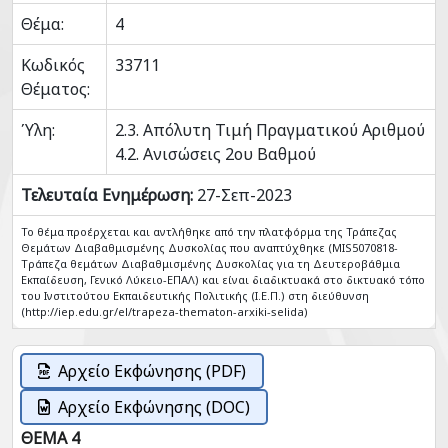
Θέμα:
4
Κωδικός
33711
Θέματος:
Ύλη:
2.3. Απόλυτη Τιμή Πραγματικού Αριθμού
4.2. Ανισώσεις 2ου Βαθμού
Τελευταία Ενημέρωση:
27-Σεπ-2023
Το θέμα προέρχεται και αντλήθηκε από την πλατφόρμα της Τράπεζας
Θεμάτων Διαβαθμισμένης Δυσκολίας που αναπτύχθηκε (MIS5070818-
Tράπεζα θεμάτων Διαβαθμισμένης Δυσκολίας για τη Δευτεροβάθμια
Εκπαίδευση, Γενικό Λύκειο-ΕΠΑΛ) και είναι διαδικτυακά στο δικτυακό τόπο
του Ινστιτούτου Εκπαιδευτικής Πολιτικής (Ι.Ε.Π.) στη διεύθυνση
(http://iep.edu.gr/el/trapeza-thematon-arxiki-selida)
Αρχείο Εκφώνησης (PDF)
Αρχείο Εκφώνησης (DOC)
ΘΕΜΑ 4