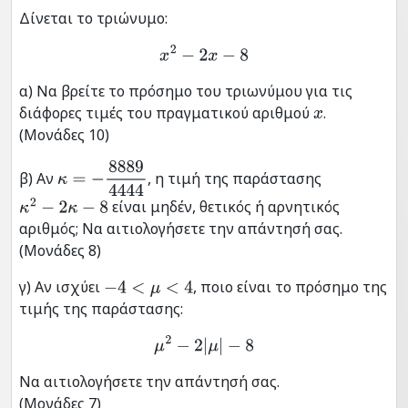
Δίνεται το τριώνυμο:
x
2
−
2
x
−
8
α) Να βρείτε το πρόσημο του τριωνύμου για τις
διάφορες τιμές του πραγματικού αριθμού
.
x
(Μονάδες 10)
β) Αν
, η τιμή της παράστασης
κ
=
−
8889
4444
είναι μηδέν, θετικός ή αρνητικός
κ
2
−
2
κ
−
8
αριθμός; Να αιτιολογήσετε την απάντησή σας.
(Μονάδες 8)
γ) Αν ισχύει
, ποιο είναι το πρόσημο της
−
4
<
μ
<
4
τιμής της παράστασης:
μ
2
−
2
|
μ
|
−
8
Να αιτιολογήσετε την απάντησή σας.
(Μονάδες 7)