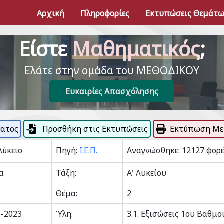
Αρχική
Πληροφορίες
Εκτυπώσεις Θεμάτ
Είστε
Μαθηματικός
;
Ελάτε στην ομάδα του ΜΕΘΟΔΙΚΟΥ
Ευκαιρίες Απασχόλησης
ματος
Προσθήκη στις Εκτυπώσεις
Εκτύπωση Με
Λύκειο
Πηγή:
Ι.Ε.Π.
Αναγνώσθηκε: 12127 φορ
α
Τάξη:
Α' Λυκείου
Θέμα:
2
-2023
Ύλη:
3.1. Εξισώσεις 1ου Βαθμο