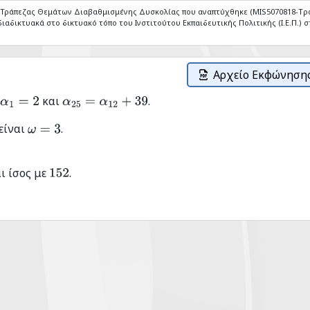
ς Τράπεζας Θεμάτων Διαβαθμισμένης Δυσκολίας που αναπτύχθηκε (MIS5070818-Tρ
ιαδικτυακά στο δικτυακό τόπο του Ινστιτούτου Εκπαιδευτικής Πολιτικής (Ι.Ε.Π.) στ
Αρχείο Εκφώνησης
:
και
.
α
1
=
2
α
25
=
α
12
+
39
 είναι
.
ω
=
3
ι ίσος με
.
152