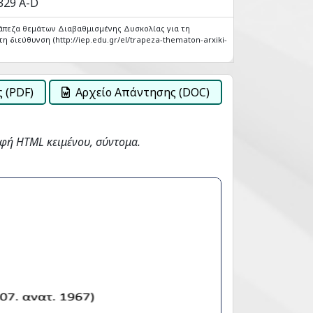
 329 A-D
άπεζα θεμάτων Διαβαθμισμένης Δυσκολίας για τη
η διεύθυνση (http://iep.edu.gr/el/trapeza-thematon-arxiki-
 (PDF)
Αρχείο Απάντησης (DOC)
φή HTML κειμένου, σύντομα.