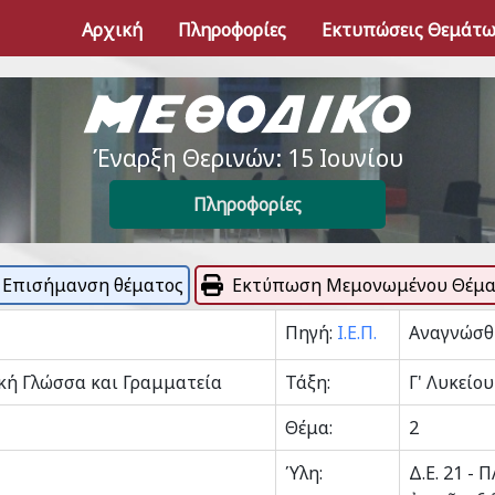
Αρχική
Πληροφορίες
Εκτυπώσεις Θεμάτ
Έναρξη Θερινών: 15 Ιουνίου
Πληροφορίες
Επισήμανση θέματος
Εκτύπωση Μεμονωμένου Θέμα
Πηγή:
Ι.Ε.Π.
Αναγνώσθη
κή Γλώσσα και Γραμματεία
Τάξη:
Γ' Λυκείου
Θέμα:
2
Ύλη:
Δ.Ε. 21 -