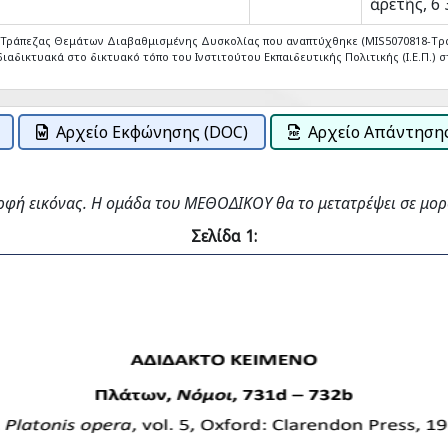
ἀρετῆς, 6
ς Τράπεζας Θεμάτων Διαβαθμισμένης Δυσκολίας που αναπτύχθηκε (MIS5070818-Tρ
ιαδικτυακά στο δικτυακό τόπο του Ινστιτούτου Εκπαιδευτικής Πολιτικής (Ι.Ε.Π.) στ
Αρχείο Εκφώνησης (DOC)
Αρχείο Απάντησης
ρφή εικόνας. Η ομάδα του ΜΕΘΟΔΙΚΟΥ θα το μετατρέψει σε μορ
Σελίδα 1: