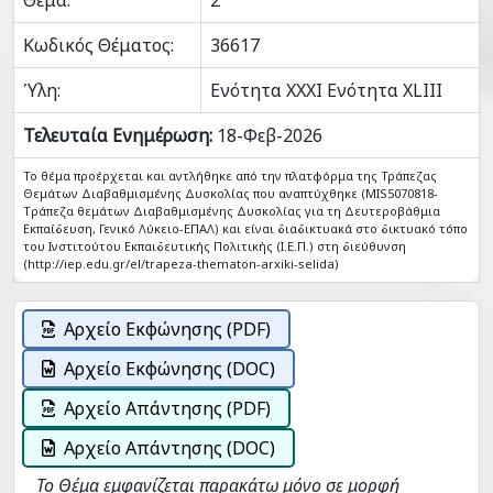
Θέμα:
2
Κωδικός Θέματος:
36617
Ύλη:
Ενότητα XXXI Ενότητα XLIII
Τελευταία Ενημέρωση:
18-Φεβ-2026
Το θέμα προέρχεται και αντλήθηκε από την πλατφόρμα της Τράπεζας
Θεμάτων Διαβαθμισμένης Δυσκολίας που αναπτύχθηκε (MIS5070818-
Tράπεζα θεμάτων Διαβαθμισμένης Δυσκολίας για τη Δευτεροβάθμια
Εκπαίδευση, Γενικό Λύκειο-ΕΠΑΛ) και είναι διαδικτυακά στο δικτυακό τόπο
του Ινστιτούτου Εκπαιδευτικής Πολιτικής (Ι.Ε.Π.) στη διεύθυνση
(http://iep.edu.gr/el/trapeza-thematon-arxiki-selida)
Αρχείο Εκφώνησης (PDF)
Αρχείο Εκφώνησης (DOC)
Αρχείο Απάντησης (PDF)
Αρχείο Απάντησης (DOC)
Το Θέμα εμφανίζεται παρακάτω μόνο σε μορφή