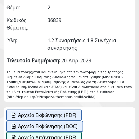
Θέμα:
2
Κωδικός
36839
Θέματος:
Ύλη:
1.2 Συναρτήσεις 1.8 Συνέχεια
συνάρτησης
Τελευταία Ενημέρωση:
20-Απρ-2023
Το θέμα προέρχεται και αντλήθηκε από την πλατφόρμα της Τράπεζας
Θεμάτων Διαβαθμισμένης Δυσκολίας που αναπτύχθηκε (MIS5070818-
Tράπεζα θεμάτων Διαβαθμισμένης Δυσκολίας για τη Δευτεροβάθμια
Εκπαίδευση, Γενικό Λύκειο-ΕΠΑΛ) και είναι διαδικτυακά στο δικτυακό τόπο
του Ινστιτούτου Εκπαιδευτικής Πολιτικής (Ι.Ε.Π.) στη διεύθυνση
(http://iep.edu.gr/el/trapeza-thematon-arxiki-selida)
Αρχείο Εκφώνησης (PDF)
Αρχείο Εκφώνησης (DOC)
Αρχείο Απάντησης (PDF)