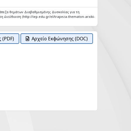
άπεζα θεμάτων Διαβαθμισμένης Δυσκολίας για τη
η διεύθυνση (http://iep.edu.gr/el/trapeza-thematon-arxiki-
 (PDF)
Αρχείο Εκφώνησης (DOC)