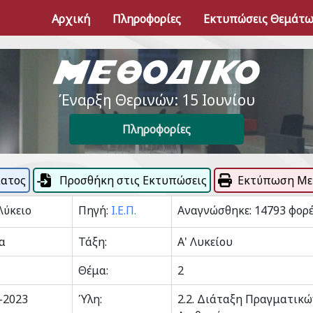
Αρχική
Πληροφορίες
Εκτυπώσεις Θεμάτ
Έναρξη Θερινών: 15 Ιουνίου
Πληροφορίες
ματος
Προσθήκη στις Εκτυπώσεις
Εκτύπωση Με
Λύκειο
Πηγή:
Ι.Ε.Π.
Αναγνώσθηκε: 14793 φορ
α
Τάξη:
Α' Λυκείου
Θέμα:
2
-2023
Ύλη:
2.2. Διάταξη Πραγματικώ