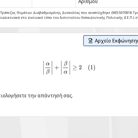
Αριθμού
ς Τράπεζας Θεμάτων Διαβαθμισμένης Δυσκολίας που αναπτύχθηκε (MIS5070818-Tρ
ιαδικτυακά στο δικτυακό τόπο του Ινστιτούτου Εκπαιδευτικής Πολιτικής (Ι.Ε.Π.) στ
Αρχείο Εκφώνησης
|
α
β
|
+
|
β
α
|
≥
2
(
1
)
ιτιολογήσετε την απάντησή σας.