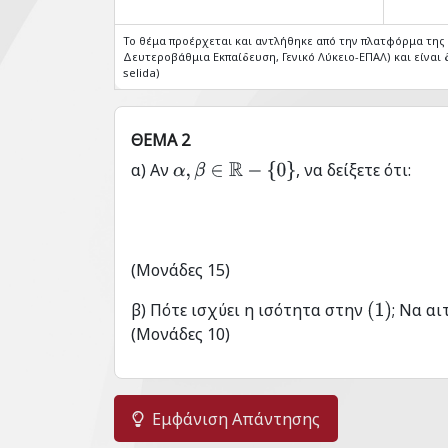
Το θέμα προέρχεται και αντλήθηκε από την πλατφόρμα τη
Δευτεροβάθμια Εκπαίδευση, Γενικό Λύκειο-ΕΠΑΛ) και είναι δ
selida)
ΘΕΜΑ 2
α) Αν
, να δείξετε ότι:
α
,
β
∈
R
−
{
0
}
(Μονάδες 15)
β) Πότε ισχύει η ισότητα στην
; Να α
(
1
)
(Μονάδες 10)
Εμφάνιση Απάντησης