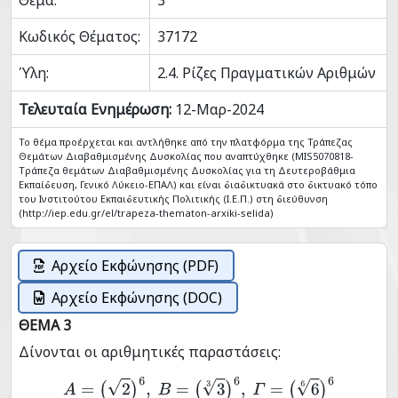
Θέμα:
3
Κωδικός Θέματος:
37172
Ύλη:
2.4. Ρίζες Πραγματικών Αριθμών
Τελευταία Ενημέρωση:
12-Μαρ-2024
Το θέμα προέρχεται και αντλήθηκε από την πλατφόρμα της Τράπεζας
Θεμάτων Διαβαθμισμένης Δυσκολίας που αναπτύχθηκε (MIS5070818-
Tράπεζα θεμάτων Διαβαθμισμένης Δυσκολίας για τη Δευτεροβάθμια
Εκπαίδευση, Γενικό Λύκειο-ΕΠΑΛ) και είναι διαδικτυακά στο δικτυακό τόπο
του Ινστιτούτου Εκπαιδευτικής Πολιτικής (Ι.Ε.Π.) στη διεύθυνση
(http://iep.edu.gr/el/trapeza-thematon-arxiki-selida)
Αρχείο Εκφώνησης (PDF)
Αρχείο Εκφώνησης (DOC)
ΘΕΜΑ 3
Δίνονται οι αριθμητικές παραστάσεις:
Α
=
(
2
)
6
,
B
=
(
3
3
)
6
,
Γ
=
(
6
6
)
6