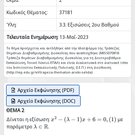
Θέμα:
2
Κωδικός Θέματος:
37181
Ύλη:
3.3. Εξισώσεις 2ου Βαθμού
Τελευταία Ενημέρωση:
13-Μαΐ-2023
Το θέμα προέρχεται και αντλήθηκε από την πλατφόρμα της Τράπεζας
Θεμάτων Διαβαθμισμένης Δυσκολίας που αναπτύχθηκε (MIS5070818-
Tράπεζα θεμάτων Διαβαθμισμένης Δυσκολίας για τη Δευτεροβάθμια
Εκπαίδευση, Γενικό Λύκειο-ΕΠΑΛ) και είναι διαδικτυακά στο δικτυακό τόπο
του Ινστιτούτου Εκπαιδευτικής Πολιτικής (Ι.Ε.Π.) στη διεύθυνση
(http://iep.edu.gr/el/trapeza-thematon-arxiki-selida)
Αρχείο Εκφώνησης (PDF)
Αρχείο Εκφώνησης (DOC)
ΘΕΜΑ 2
Δίνεται η εξίσωση:
με
x
2
−
(
λ
−
1
)
x
+
6
=
0
,
(
1
)
παράμετρο
.
λ
∈
R