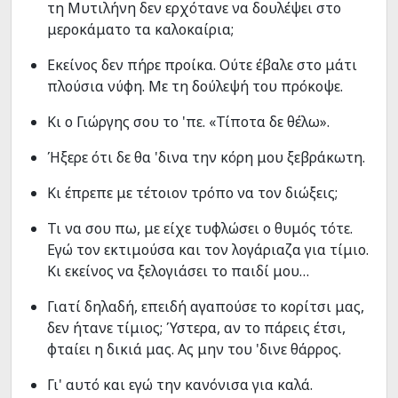
τη Μυτιλήνη δεν ερχότανε να δουλέψει στο
μεροκάματο τα καλοκαίρια;
Εκείνος δεν πήρε προίκα. Ούτε έβαλε στο μάτι
πλούσια νύφη. Με τη δούλεψή του πρόκοψε.
Κι ο Γιώργης σου το 'πε. «Τίποτα δε θέλω».
Ήξερε ότι δε θα 'δινα την κόρη μου ξεβράκωτη.
Κι έπρεπε με τέτοιον τρόπο να τον διώξεις;
Τι να σου πω, με είχε τυφλώσει ο θυμός τότε.
Εγώ τον εκτιμούσα και τον λογάριαζα για τίμιο.
Κι εκείνος να ξελογιάσει το παιδί μου…
Γιατί δηλαδή, επειδή αγαπούσε το κορίτσι μας,
δεν ήτανε τίμιος; Ύστερα, αν το πάρεις έτσι,
φταίει η δικιά μας. Ας μην του 'δινε θάρρος.
Γι' αυτό και εγώ την κανόνισα για καλά.