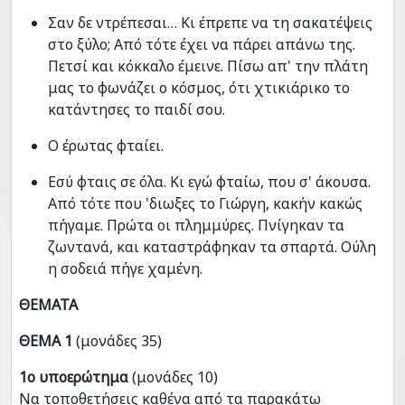
Σαν δε ντρέπεσαι… Κι έπρεπε να τη σακατέψεις
στο ξύλο; Από τότε έχει να πάρει απάνω της.
Πετσί και κόκκαλο έμεινε. Πίσω απ' την πλάτη
μας το φωνάζει ο κόσμος, ότι χτικιάρικο το
κατάντησες το παιδί σου.
Ο έρωτας φταίει.
Εσύ φταις σε όλα. Κι εγώ φταίω, που σ' άκουσα.
Από τότε που 'διωξες το Γιώργη, κακήν κακώς
πήγαμε. Πρώτα οι πλημμύρες. Πνίγηκαν τα
ζωντανά, και καταστράφηκαν τα σπαρτά. Ούλη
η σοδειά πήγε χαμένη.
ΘΕΜΑΤΑ
ΘΕΜΑ 1
(μονάδες 35)
1ο υποερώτημα
(μονάδες 10)
Να τοποθετήσεις καθένα από τα παρακάτω