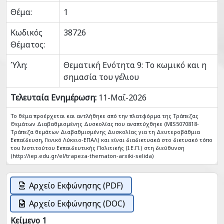
Θέμα:
1
Κωδικός
38726
Θέματος:
Ύλη:
Θεματική Ενότητα 9: Το κωμικό και η
σημασία του γέλιου
Τελευταία Ενημέρωση:
11-Μαΐ-2026
Το θέμα προέρχεται και αντλήθηκε από την πλατφόρμα της Τράπεζας
Θεμάτων Διαβαθμισμένης Δυσκολίας που αναπτύχθηκε (MIS5070818-
Tράπεζα θεμάτων Διαβαθμισμένης Δυσκολίας για τη Δευτεροβάθμια
Εκπαίδευση, Γενικό Λύκειο-ΕΠΑΛ) και είναι διαδικτυακά στο δικτυακό τόπο
του Ινστιτούτου Εκπαιδευτικής Πολιτικής (Ι.Ε.Π.) στη διεύθυνση
(http://iep.edu.gr/el/trapeza-thematon-arxiki-selida)
Αρχείο Εκφώνησης (PDF)
Αρχείο Εκφώνησης (DOC)
Κείμενο 1