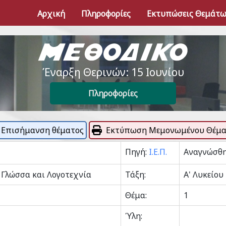
Αρχική
Πληροφορίες
Εκτυπώσεις Θεμάτ
Έναρξη Θερινών: 15 Ιουνίου
Πληροφορίες
Επισήμανση θέματος
Εκτύπωση Μεμονωμένου Θέμα
Πηγή:
Ι.Ε.Π.
Αναγνώσθη
 Γλώσσα και Λογοτεχνία
Τάξη:
Α' Λυκείου
Θέμα:
1
Ύλη: