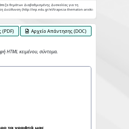
άπεζα θεμάτων Διαβαθμισμένης Δυσκολίας για τη
η διεύθυνση (http://iep.edu.gr/el/trapeza-thematon-arxiki-
 (PDF)
Αρχείο Απάντησης (DOC)
φή HTML κειμένου, σύντομα.