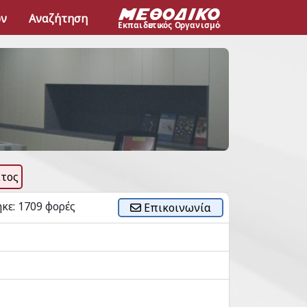
ων
Αναζήτηση
τος
κε: 1709 φορές
Επικοινωνία