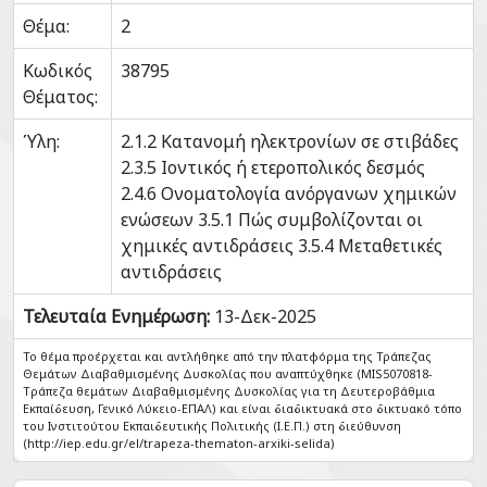
Θέμα:
2
Κωδικός
38795
Θέματος:
Ύλη:
2.1.2 Κατανομή ηλεκτρονίων σε στιβάδες
2.3.5 Ιοντικός ή ετεροπολικός δεσμός
2.4.6 Ονοματολογία ανόργανων χημικών
ενώσεων 3.5.1 Πώς συμβολίζονται οι
χημικές αντιδράσεις 3.5.4 Μεταθετικές
αντιδράσεις
Τελευταία Ενημέρωση:
13-Δεκ-2025
Το θέμα προέρχεται και αντλήθηκε από την πλατφόρμα της Τράπεζας
Θεμάτων Διαβαθμισμένης Δυσκολίας που αναπτύχθηκε (MIS5070818-
Tράπεζα θεμάτων Διαβαθμισμένης Δυσκολίας για τη Δευτεροβάθμια
Εκπαίδευση, Γενικό Λύκειο-ΕΠΑΛ) και είναι διαδικτυακά στο δικτυακό τόπο
του Ινστιτούτου Εκπαιδευτικής Πολιτικής (Ι.Ε.Π.) στη διεύθυνση
(http://iep.edu.gr/el/trapeza-thematon-arxiki-selida)