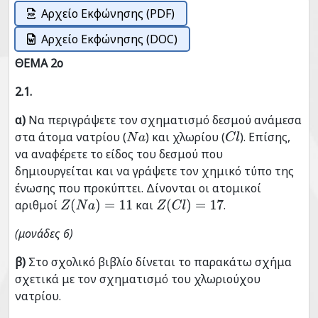
Αρχείο Εκφώνησης (PDF)
Αρχείο Εκφώνησης (DOC)
ΘΕΜΑ 2ο
2.1.
α)
Να περιγράψετε τον σχηματισμό δεσμού ανάμεσα
στα άτομα νατρίου (
) και χλωρίου (
). Επίσης,
N
a
C
l
να αναφέρετε το είδος του δεσμού που
δημιουργείται και να γράψετε τον χημικό τύπο της
ένωσης που προκύπτει. Δίνονται οι ατομικοί
αριθμοί
και
.
Z
(
N
a
)
=
11
Z
(
C
l
)
=
17
(μονάδες 6)
β)
Στο σχολικό βιβλίο δίνεται το παρακάτω σχήμα
σχετικά με τον σχηματισμό του χλωριούχου
νατρίου.