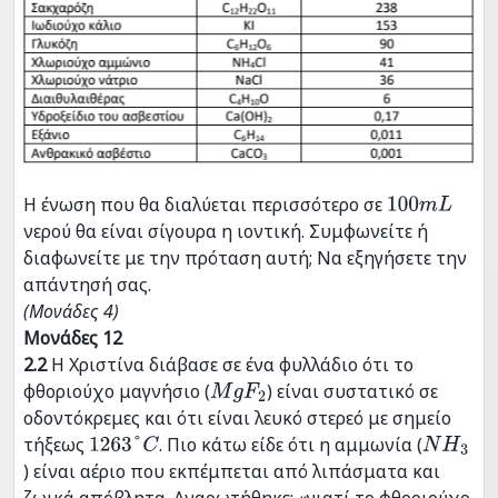
Η ένωση που θα διαλύεται περισσότερο σε
100
m
L
νερού θα είναι σίγουρα η ιοντική. Συμφωνείτε ή
διαφωνείτε με την πρόταση αυτή; Να εξηγήσετε την
απάντησή σας.
(Μονάδες 4)
Μονάδες 12
2.2
Η Χριστίνα διάβασε σε ένα φυλλάδιο ότι το
φθοριούχο μαγνήσιο (
) είναι συστατικό σε
M
g
F
2
οδοντόκρεμες και ότι είναι λευκό στερεό με σημείο
τήξεως
. Πιο κάτω είδε ότι η αμμωνία (
1263
°
C
Ν
Η
3
) είναι αέριο που εκπέμπεται από λιπάσματα και
ζωικά απόβλητα. Αναρωτήθηκε: «γιατί το φθοριούχο