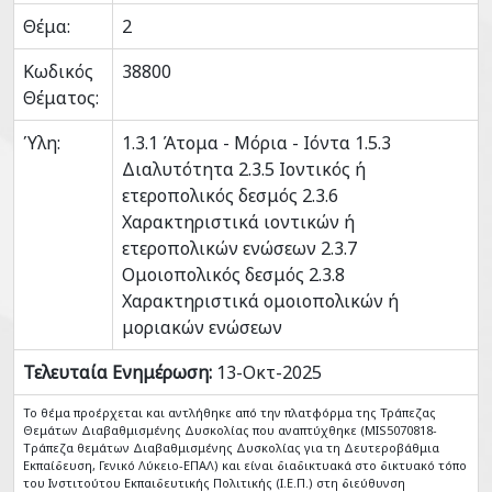
Θέμα:
2
Κωδικός
38800
Θέματος:
Ύλη:
1.3.1 Άτομα - Μόρια - Ιόντα 1.5.3
Διαλυτότητα 2.3.5 Ιοντικός ή
ετεροπολικός δεσμός 2.3.6
Χαρακτηριστικά ιοντικών ή
ετεροπολικών ενώσεων 2.3.7
Ομοιοπολικός δεσμός 2.3.8
Χαρακτηριστικά ομοιοπολικών ή
μοριακών ενώσεων
Τελευταία Ενημέρωση:
13-Οκτ-2025
Το θέμα προέρχεται και αντλήθηκε από την πλατφόρμα της Τράπεζας
Θεμάτων Διαβαθμισμένης Δυσκολίας που αναπτύχθηκε (MIS5070818-
Tράπεζα θεμάτων Διαβαθμισμένης Δυσκολίας για τη Δευτεροβάθμια
Εκπαίδευση, Γενικό Λύκειο-ΕΠΑΛ) και είναι διαδικτυακά στο δικτυακό τόπο
του Ινστιτούτου Εκπαιδευτικής Πολιτικής (Ι.Ε.Π.) στη διεύθυνση