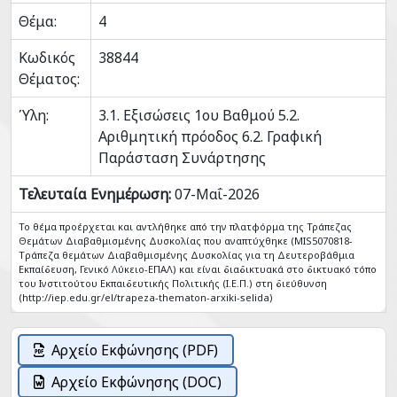
Θέμα:
4
Κωδικός
38844
Θέματος:
Ύλη:
3.1. Εξισώσεις 1ου Βαθμού 5.2.
Αριθμητική πρόοδος 6.2. Γραφική
Παράσταση Συνάρτησης
Τελευταία Ενημέρωση:
07-Μαΐ-2026
Το θέμα προέρχεται και αντλήθηκε από την πλατφόρμα της Τράπεζας
Θεμάτων Διαβαθμισμένης Δυσκολίας που αναπτύχθηκε (MIS5070818-
Tράπεζα θεμάτων Διαβαθμισμένης Δυσκολίας για τη Δευτεροβάθμια
Εκπαίδευση, Γενικό Λύκειο-ΕΠΑΛ) και είναι διαδικτυακά στο δικτυακό τόπο
του Ινστιτούτου Εκπαιδευτικής Πολιτικής (Ι.Ε.Π.) στη διεύθυνση
(http://iep.edu.gr/el/trapeza-thematon-arxiki-selida)
Αρχείο Εκφώνησης (PDF)
Αρχείο Εκφώνησης (DOC)