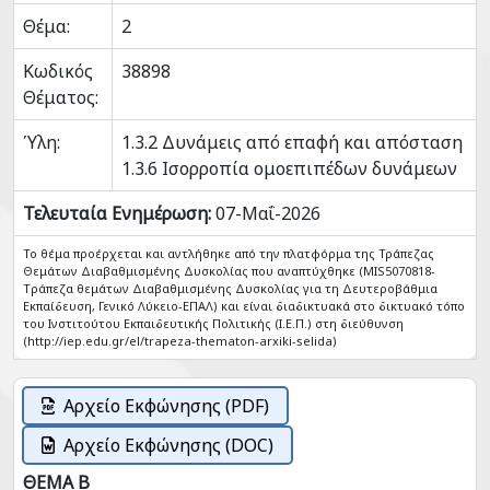
Θέμα:
2
Κωδικός
38898
Θέματος:
Ύλη:
1.3.2 Δυνάμεις από επαφή και απόσταση
1.3.6 Ισορροπία ομοεπιπέδων δυνάμεων
Τελευταία Ενημέρωση:
07-Μαΐ-2026
Το θέμα προέρχεται και αντλήθηκε από την πλατφόρμα της Τράπεζας
Θεμάτων Διαβαθμισμένης Δυσκολίας που αναπτύχθηκε (MIS5070818-
Tράπεζα θεμάτων Διαβαθμισμένης Δυσκολίας για τη Δευτεροβάθμια
Εκπαίδευση, Γενικό Λύκειο-ΕΠΑΛ) και είναι διαδικτυακά στο δικτυακό τόπο
του Ινστιτούτου Εκπαιδευτικής Πολιτικής (Ι.Ε.Π.) στη διεύθυνση
(http://iep.edu.gr/el/trapeza-thematon-arxiki-selida)
Αρχείο Εκφώνησης (PDF)
Αρχείο Εκφώνησης (DOC)
ΘΕΜΑ Β