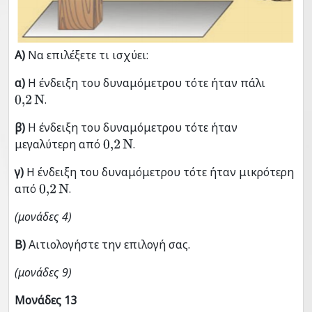
Α)
Να επιλέξετε τι ισχύει:
α)
Η ένδειξη του δυναμόμετρου τότε ήταν πάλι
.
0
,
2
N
β)
Η ένδειξη του δυναμόμετρου τότε ήταν
μεγαλύτερη από
.
0
,
2
N
γ)
Η ένδειξη του δυναμόμετρου τότε ήταν μικρότερη
από
.
0
,
2
N
(μονάδες 4)
Β)
Αιτιολογήστε την επιλογή σας.
(μονάδες 9)
Μονάδες 13