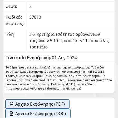
Θέμα:
2
Κωδικός
37010
Θέματος:
Ύλη:
3.6. Κριτήρια ισότητας ορθογώνιων
τριγώνων 5.10. Τραπέζιο 5.11. Ισοσκελές
τραπέζιο
Τελευταία Ενημέρωση:
01-Αυγ-2024
Το θέμα προέρχεται και αντλήθηκε από την πλατφόρμα της Τράπεζας
Θεμάτων Διαβαθμισμένης Δυσκολίας που αναπτύχθηκε (MIS5070818-
Tράπεζα θεμάτων Διαβαθμισμένης Δυσκολίας για τη Δευτεροβάθμια
Εκπαίδευση, Γενικό Λύκειο-ΕΠΑΛ) και είναι διαδικτυακά στο δικτυακό τόπο
του Ινστιτούτου Εκπαιδευτικής Πολιτικής (Ι.Ε.Π.) στη διεύθυνση
(http://iep.edu.gr/el/trapeza-thematon-arxiki-selida)
Αρχείο Εκφώνησης (PDF)
Αρχείο Εκφώνησης (DOC)