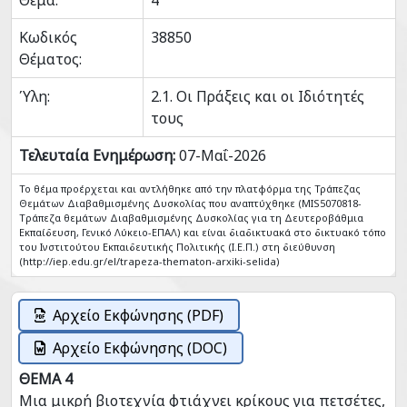
Θέμα:
4
Κωδικός
38850
Θέματος:
Ύλη:
2.1. Οι Πράξεις και οι Ιδιότητές
τους
Τελευταία Ενημέρωση:
07-Μαΐ-2026
Το θέμα προέρχεται και αντλήθηκε από την πλατφόρμα της Τράπεζας
Θεμάτων Διαβαθμισμένης Δυσκολίας που αναπτύχθηκε (MIS5070818-
Tράπεζα θεμάτων Διαβαθμισμένης Δυσκολίας για τη Δευτεροβάθμια
Εκπαίδευση, Γενικό Λύκειο-ΕΠΑΛ) και είναι διαδικτυακά στο δικτυακό τόπο
του Ινστιτούτου Εκπαιδευτικής Πολιτικής (Ι.Ε.Π.) στη διεύθυνση
(http://iep.edu.gr/el/trapeza-thematon-arxiki-selida)
Αρχείο Εκφώνησης (PDF)
Αρχείο Εκφώνησης (DOC)
ΘΕΜΑ 4
Μια μικρή βιοτεχνία φτιάχνει κρίκους για πετσέτες,