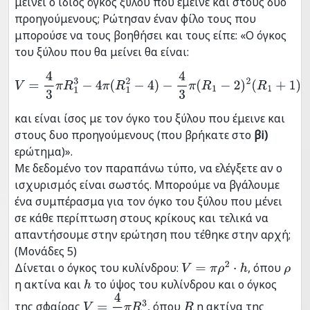
μείνει ο ίδιος όγκος ξύλου που έμεινε και στους δυο
προηγούμενους; Ρώτησαν έναν φίλο τους που
μπορούσε να τους βοηθήσει και τους είπε: «Ο όγκος
του ξύλου που θα μείνει θα είναι:
V
=
4
3
π
R
1
3
−
4
π
(
R
1
2
−
4
)
−
4
3
π
(
R
1
−
2
)
2
(
R
1
+
1
)
και είναι ίσος με τον όγκο του ξύλου που έμεινε και
στους δυο προηγούμενους (που βρήκατε στο
βi)
ερώτημα)».
Με δεδομένο τον παραπάνω τύπο, να ελέγξετε αν ο
ισχυρισμός είναι σωστός. Μπορούμε να βγάλουμε
ένα συμπέρασμα για τον όγκο του ξύλου που μένει
σε κάθε περίπτωση στους κρίκους και τελικά να
απαντήσουμε στην ερώτηση που τέθηκε στην αρχή;
(Μονάδες 5)
Δίνεται ο όγκος του κυλίνδρου:
, όπου
V
=
π
ρ
2
⋅
h
ρ
η ακτίνα και
το ύψος του κυλίνδρου και ο όγκος
h
της σφαίρας
, όπου
η ακτίνα της
V
=
4
3
π
R
3
R