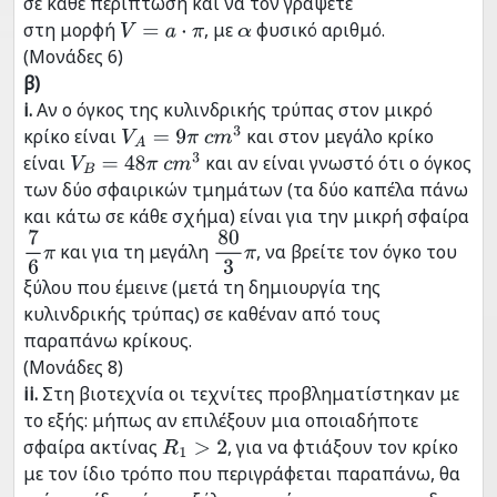
σε κάθε περίπτωση και να τον γράψετε
στη μορφή
, με
φυσικό αριθμό.
V
=
a
⋅
π
α
(Μονάδες 6)
β)
i.
Αν ο όγκος της κυλινδρικής τρύπας στον μικρό
κρίκο είναι
και στον μεγάλο κρίκο
V
Α
=
9
π
c
m
3
είναι
και αν είναι γνωστό ότι ο όγκος
V
B
=
48
π
c
m
3
των δύο σφαιρικών τμημάτων (τα δύο καπέλα πάνω
και κάτω σε κάθε σχήμα) είναι για την μικρή σφαίρα
και για τη μεγάλη
, να βρείτε τον όγκο του
7
6
π
80
3
π
ξύλου που έμεινε (μετά τη δημιουργία της
κυλινδρικής τρύπας) σε καθέναν από τους
παραπάνω κρίκους.
(Μονάδες 8)
ii.
Στη βιοτεχνία οι τεχνίτες προβληματίστηκαν με
το εξής: μήπως αν επιλέξουν μια οποιαδήποτε
σφαίρα ακτίνας
, για να φτιάξουν τον κρίκο
R
1
>
2
με τον ίδιο τρόπο που περιγράφεται παραπάνω, θα