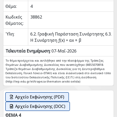
Θέμα:
4
Κωδικός
38862
Θέματος:
Ύλη:
6.2. Γραφική Παράσταση Συνάρτησης 6.3.
Η Συνάρτηση ƒ(x) = αx + β
Τελευταία Ενημέρωση:
07-Μαΐ-2026
Το θέμα προέρχεται και αντλήθηκε από την πλατφόρμα της Τράπεζας
Θεμάτων Διαβαθμισμένης Δυσκολίας που αναπτύχθηκε (MIS5070818-
Tράπεζα θεμάτων Διαβαθμισμένης Δυσκολίας για τη Δευτεροβάθμια
Εκπαίδευση, Γενικό Λύκειο-ΕΠΑΛ) και είναι διαδικτυακά στο δικτυακό τόπο
του Ινστιτούτου Εκπαιδευτικής Πολιτικής (Ι.Ε.Π.) στη διεύθυνση
(http://iep.edu.gr/el/trapeza-thematon-arxiki-selida)
Αρχείο Εκφώνησης (PDF)
Αρχείο Εκφώνησης (DOC)
ΘΕΜΑ 4