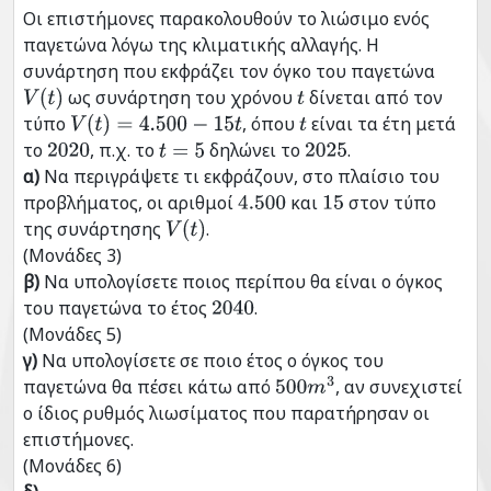
Οι επιστήμονες παρακολουθούν το λιώσιμο ενός
παγετώνα λόγω της κλιματικής αλλαγής. Η
συνάρτηση που εκφράζει τον όγκο του παγετώνα
ως συνάρτηση του χρόνου
δίνεται από τον
V
(
t
)
t
τύπο
, όπου
είναι τα έτη μετά
V
(
t
)
=
4.500
−
15
t
t
το
, π.χ. το
δηλώνει το
.
2020
t
=
5
2025
α)
Να περιγράψετε τι εκφράζουν, στο πλαίσιο του
προβλήματος, οι αριθμοί
και
στον τύπο
4.500
15
της συνάρτησης
.
V
(
t
)
(Μονάδες 3)
β)
Να υπολογίσετε ποιος περίπου θα είναι ο όγκος
του παγετώνα το έτος
.
2040
(Μονάδες 5)
γ)
Να υπολογίσετε σε ποιο έτος ο όγκος του
παγετώνα θα πέσει κάτω από
, αν συνεχιστεί
500
m
3
ο ίδιος ρυθμός λιωσίματος που παρατήρησαν οι
επιστήμονες.
(Μονάδες 6)